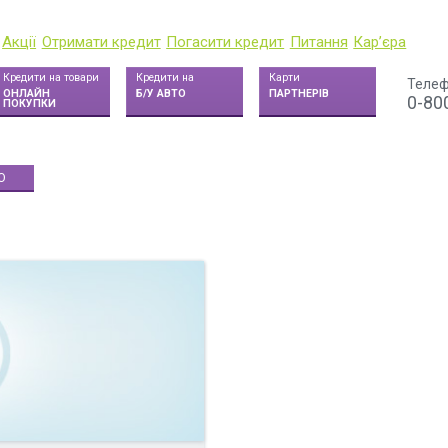
Акції
Отримати кредит
Погасити кредит
Питання
Кар’єра
Кредити на товари
Кредити на
Карти
Телеф
ОНЛАЙН
Б/У АВТО
ПАРТНЕРІВ
0-80
ПОКУПКИ
О