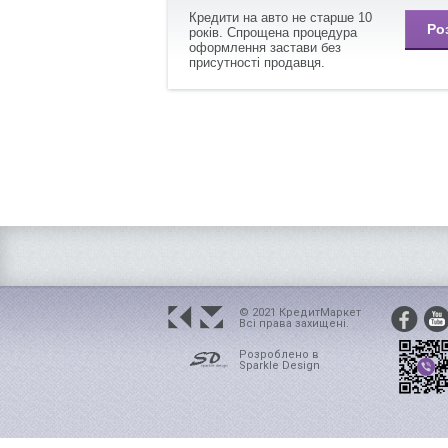
Кредити
на
авто не
старше
10
Ро
років.
Спрощена
процедура
оформлення застави
без
присутності
продавця.
© 2021 КредитМаркет
Всi права захищенi.
Розроблено в
Sparkle Design