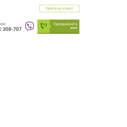
Увійти
як клієнт
он:
Передзвоніть
мені
0
308-707