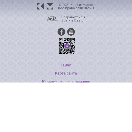
© 2021 КредитМаркет
Все права защищены.
Разработано в
Sparkle Design
О нас
Карта сайта
Юридическая информация
Стать партнером
?
Как погасить кредит